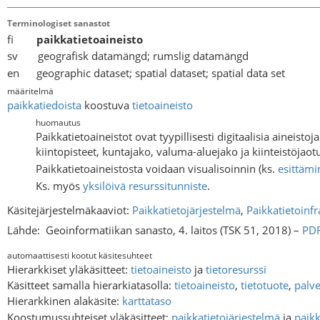
Terminologiset sanastot
fi
paikkatietoaineisto
sv geografisk datamängd; rumslig datamängd
en geographic dataset; spatial dataset; spatial data set
määritelmä
paikkatiedoista
koostuva
tietoaineisto
huomautus
Paikkatietoaineistot ovat tyypillisesti digitaalisia aineisto
kiintopisteet, kuntajako, valuma-aluejako ja kiinteistöjaot
Paikkatietoaineistosta voidaan visualisoinnin (ks.
esittämi
Ks. myös
yksilöivä resurssitunniste
.
Käsitejärjestelmäkaaviot:
Paikkatietojärjestelmä
,
Paikkatietoinfr
Lähde:
Geoinformatiikan sanasto, 4. laitos (TSK 51, 2018) –
PD
automaattisesti kootut käsitesuhteet
Hierarkkiset yläkäsitteet:
tietoaineisto
ja
tietoresurssi
Käsitteet samalla hierarkiatasolla:
tietoaineisto
,
tietotuote
,
palve
Hierarkkinen alakäsite:
karttataso
Koostumussuhteiset yläkäsitteet:
paikkatietojärjestelmä
ja
paikk