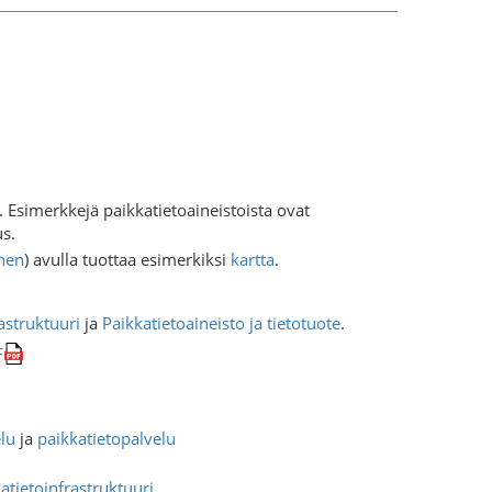
ja. Esimerkkejä paikkatietoaineistoista ovat
us.
nen
) avulla tuottaa esimerkiksi
kartta
.
astruktuuri
ja
Paikkatietoaineisto ja tietotuote
.
F
lu
ja
paikkatietopalvelu
atietoinfrastruktuuri