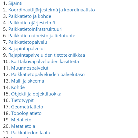
1.
Sijainti
2.
Koordinaattijärjestelmä ja koordinaatisto
3.
Paikkatieto ja kohde
4.
Paikkatietojärjestelmä
5.
Paikkatietoinfrastruktuuri
6.
Paikkatietoaineisto ja tietotuote
7.
Paikkatietopalvelu
8.
Rajapintapalvelut
9.
Rajapintapalveluiden tietotekniikkaa
10.
Karttakuvapalveluiden käsitteitä
11.
Muunnospalvelut
12.
Paikkatietopalveluiden palvelutaso
13.
Malli ja skeema
14.
Kohde
15.
Objekti ja objektiluokka
16.
Tietotyypit
17.
Geometriatieto
18.
Topologiatieto
19.
Metatieto
20.
Metatietoja
21.
Paikkatiedon laatu