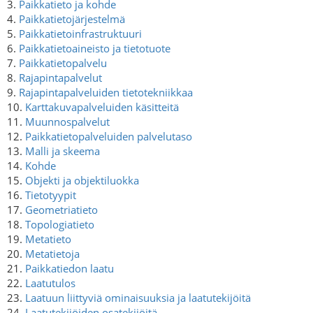
3.
Paikkatieto ja kohde
4.
Paikkatietojärjestelmä
5.
Paikkatietoinfrastruktuuri
6.
Paikkatietoaineisto ja tietotuote
7.
Paikkatietopalvelu
8.
Rajapintapalvelut
9.
Rajapintapalveluiden tietotekniikkaa
10.
Karttakuvapalveluiden käsitteitä
11.
Muunnospalvelut
12.
Paikkatietopalveluiden palvelutaso
13.
Malli ja skeema
14.
Kohde
15.
Objekti ja objektiluokka
16.
Tietotyypit
17.
Geometriatieto
18.
Topologiatieto
19.
Metatieto
20.
Metatietoja
21.
Paikkatiedon laatu
22.
Laatutulos
23.
Laatuun liittyviä ominaisuuksia ja laatutekijöitä
24.
Laatutekijöiden osatekijöitä