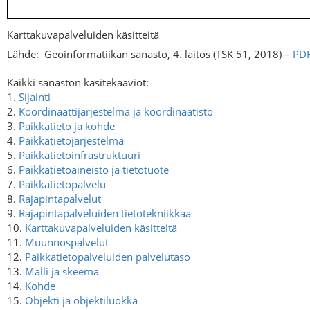
Karttakuvapalveluiden käsitteitä
Lähde:
Geoinformatiikan sanasto, 4. laitos (TSK 51, 2018) –
PD
Kaikki sanaston käsitekaaviot:
1.
Sijainti
2.
Koordinaattijärjestelmä ja koordinaatisto
3.
Paikkatieto ja kohde
4.
Paikkatietojärjestelmä
5.
Paikkatietoinfrastruktuuri
6.
Paikkatietoaineisto ja tietotuote
7.
Paikkatietopalvelu
8.
Rajapintapalvelut
9.
Rajapintapalveluiden tietotekniikkaa
10.
Karttakuvapalveluiden käsitteitä
11.
Muunnospalvelut
12.
Paikkatietopalveluiden palvelutaso
13.
Malli ja skeema
14.
Kohde
15.
Objekti ja objektiluokka