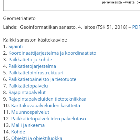
Geometriatieto
Lähde:
Geoinformatiikan sanasto, 4. laitos (TSK 51, 2018) –
PD
Kaikki sanaston käsitekaaviot:
1.
Sijainti
2.
Koordinaattijärjestelmä ja koordinaatisto
3.
Paikkatieto ja kohde
4.
Paikkatietojärjestelmä
5.
Paikkatietoinfrastruktuuri
6.
Paikkatietoaineisto ja tietotuote
7.
Paikkatietopalvelu
8.
Rajapintapalvelut
9.
Rajapintapalveluiden tietotekniikkaa
10.
Karttakuvapalveluiden käsitteitä
11.
Muunnospalvelut
12.
Paikkatietopalveluiden palvelutaso
13.
Malli ja skeema
14.
Kohde
15.
Objekti ja objektiluokka