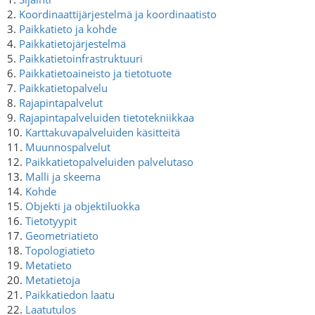
2.
Koordinaattijärjestelmä ja koordinaatisto
3.
Paikkatieto ja kohde
4.
Paikkatietojärjestelmä
5.
Paikkatietoinfrastruktuuri
6.
Paikkatietoaineisto ja tietotuote
7.
Paikkatietopalvelu
8.
Rajapintapalvelut
9.
Rajapintapalveluiden tietotekniikkaa
10.
Karttakuvapalveluiden käsitteitä
11.
Muunnospalvelut
12.
Paikkatietopalveluiden palvelutaso
13.
Malli ja skeema
14.
Kohde
15.
Objekti ja objektiluokka
16.
Tietotyypit
17.
Geometriatieto
18.
Topologiatieto
19.
Metatieto
20.
Metatietoja
21.
Paikkatiedon laatu
22.
Laatutulos