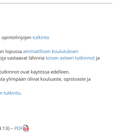
 opintolinjojen
tutkinto
vun lopussa
ammatillisen koulutuksen
oja vastaavat lähinnä
toisen asteen tutkinnot
ja
utkinnot ovat käytössä edelleen.
a ylimpään olivat kouluaste, opistoaste ja
n tutkinto
.
4:13) –
PDF