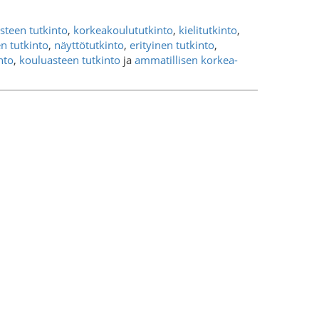
asteen tutkinto
,
korkeakoulututkinto
,
kielitutkinto
,
n tutkinto
,
näyttötutkinto
,
erityinen tutkinto
,
nto
,
kouluasteen tutkinto
ja
ammatillisen korkea-