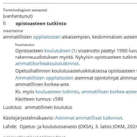
Terminologiset sanastot
(vanhentunut)
fi
opistoasteen tutkinto
määritelmä
ammatillisten
oppilaitosten
aikaisempien, keskimmäisen asteen
huomautus
Opistoasteen
koulutuksen
(
1
)
sisäänotto päättyi 1990-lu
rakenneuudistuksen myötä. Nykyisin opistoasteen tutkint
ammattikorkeakoulututkinnot
.
Opetushallinnon koulutusasteluokituksessa opistoasteen t
Ammatillisten oppilaitosten
aiemmat opintolinjat alimmast
ammatillinen korkea-aste.
Ks. myös
kouluasteen tutkinto
,
ammatillisen korkea-astee
Käsitteen tunnus: c586
Luokitus:
ammatillinen koulutus
Käsitejärjestelmäkaavio:
Aiemmat ammatilliset tutkinnot
.
Lähde:
Opetus- ja koulutussanasto (OKSA), 3. laitos (OKM, 202