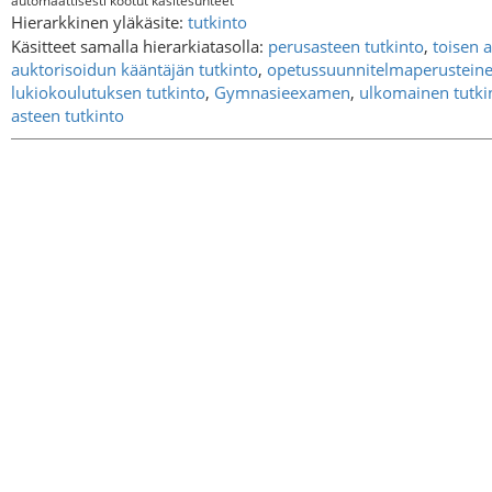
automaattisesti kootut käsitesuhteet
Hierarkkinen yläkäsite:
tutkinto
Käsitteet samalla hierarkiatasolla:
perusasteen tutkinto
,
toisen 
auktorisoidun kääntäjän tutkinto
,
opetussuunnitelmaperusteine
lukiokoulutuksen tutkinto
,
Gymnasieexamen
,
ulkomainen tutki
asteen tutkinto