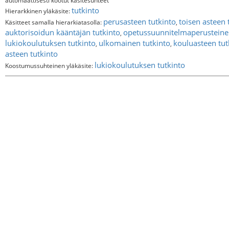
automaattisesti kootut käsitesuhteet
tutkinto
Hierarkkinen yläkäsite:
perusasteen tutkinto
toisen asteen 
Käsitteet samalla hierarkiatasolla:
,
auktorisoidun kääntäjän tutkinto
opetussuunnitelmaperusteinen
,
lukiokoulutuksen tutkinto
ulkomainen tutkinto
kouluasteen tut
,
,
asteen tutkinto
lukiokoulutuksen tutkinto
Koostumussuhteinen yläkäsite: