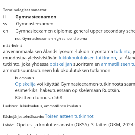
Terminologiset sanastot
fi
Gymnasieexamen
sv Gymnasieexamen
en Gymnasieexamen diploma; general upper secondary sch
not: Gymnasieexamen high school diploma
määritelmä
ahvenanmaalaisen Ålands lyceum -lukion myöntämä
tutkinto
, 
muodostaa yleissivistävän
lukiokoulutuksen tutkinnon
, tai Ål
tutkinto, joka yhdessä
opiskelijan
suorittamien
ammatilliseen t
ammattisuuntautuneen lukiokoulutuksen tutkinnon
huomautus
Opiskelija
voi käyttää Gymnasieexamen-tutkinnosta saa
esimerkiksi hakeutuessaan opiskelemaan Ruotsiin.
Käsitteen tunnus: c568
Luokitus:
lukiokoulutus, ammatillinen koulutus
Toisen asteen tutkinnot
Käsitejärjestelmäkaavio:
.
Opetus- ja koulutussanasto (OKSA), 3. laitos (OKM, 2024
Lähde: