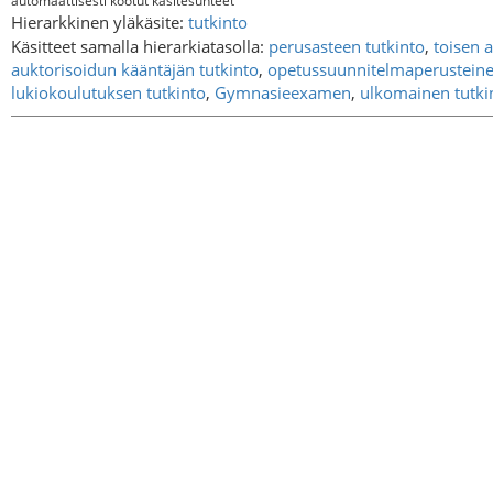
automaattisesti kootut käsitesuhteet
Hierarkkinen yläkäsite:
tutkinto
Käsitteet samalla hierarkiatasolla:
perusasteen tutkinto
,
toisen 
auktorisoidun kääntäjän tutkinto
,
opetussuunnitelmaperusteine
lukiokoulutuksen tutkinto
,
Gymnasieexamen
,
ulkomainen tutki