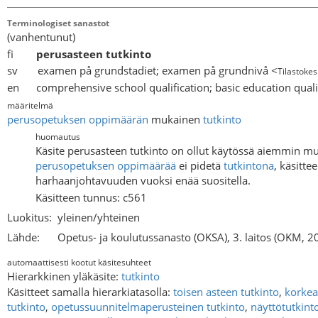
Terminologiset sanastot
(vanhentunut)
fi
perusasteen tutkinto
sv examen på grundstadiet; examen på grundnivå <
Tilastoke
en comprehensive school qualification; basic education quali
määritelmä
perusopetuksen
oppimäärän
mukainen
tutkinto
huomautus
Käsite perusasteen tutkinto on ollut käytössä aiemmin m
perusopetuksen oppimäärää
ei pidetä
tutkintona
, käsitte
harhaanjohtavuuden vuoksi enää suositella.
Käsitteen tunnus: c561
Luokitus:
yleinen/yhteinen
Lähde:
Opetus- ja koulutussanasto (OKSA), 3. laitos (OKM, 2
automaattisesti kootut käsitesuhteet
Hierarkkinen yläkäsite:
tutkinto
Käsitteet samalla hierarkiatasolla:
toisen asteen tutkinto
,
korkea
tutkinto
,
opetussuunnitelmaperusteinen tutkinto
,
näyttötutkint