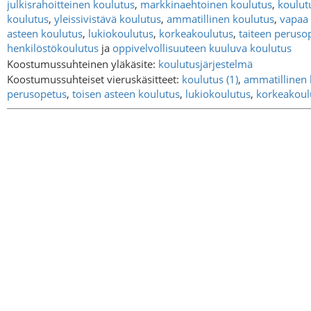
julkisrahoitteinen koulutus
,
markkinaehtoinen koulutus
,
koulut
koulutus
,
yleissivistävä koulutus
,
ammatillinen koulutus
,
vapaa 
asteen koulutus
,
lukiokoulutus
,
korkeakoulutus
,
taiteen peruso
henkilöstökoulutus
ja
oppivelvollisuuteen kuuluva koulutus
Koostumussuhteinen yläkäsite:
koulutusjärjestelmä
Koostumussuhteiset vieruskäsitteet:
koulutus (1)
,
ammatillinen 
perusopetus
,
toisen asteen koulutus
,
lukiokoulutus
,
korkeakoul