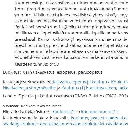
Suomen esiopetusta vastaavaa, nimenomaan vuotta ennen o
Termi pre-primary education on luotu kuvaamaan Suomen e
ymmärrettäisiin oikein kansainvälisissä yhteyksissä, sen
esiopetukseen osallistutaan vuosi ennen oppivelvollisuusi
täyttää seitsemän vuotta. (Pelkkä termi pre-primary educa
mielikuvan esiopetusikää nuoremmille lapsille annettava
preschool
: Kansainvälisissä yhteyksissä ja monien maide
preschool, mutta preschool kattaa Suomen esiopetusta vasta
sitä vanhemmille lapsille annettavan varhaiskasvatukse
esiopetuksen vastineena kaipaa usein tarkennusta siitä, 
Käsitteen tunnus: c450
Luokitus:
varhaiskasvatus, esiopetus, perusopetus
Käsitejärjestelmäkaaviot:
Kasvatus, opetus ja koulutus
,
Koulutus
Nivelvaihe ja siirtymävaihe
ja
Koulutus (1) koulutusasteen, tark
Lähde:
Opetus- ja koulutussanasto (OKSA), 3. laitos (OKM, 202
automaattisesti kootut käsitesuhteet
Hierarkkiset yläkäsitteet:
koulutus (1)
ja
koulutusmuoto (1)
Käsitteitä samalla hierarkiatasolla:
koulutus, josta ei säädetä k
säädetty koulutus
,
opetushallinnon alan koulutuslainsäädännös