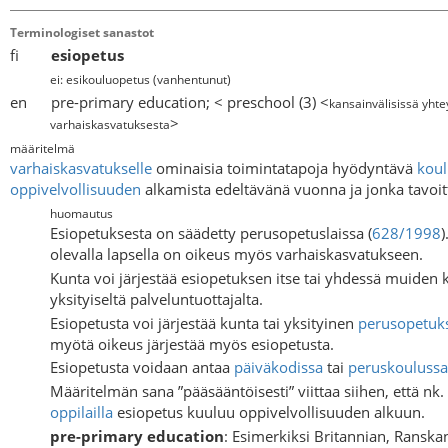
Terminologiset sanastot
fi
esiopetus
ei: esikouluopetus
(vanhentunut)
en pre-primary education; < preschool (3) <
kansainvälisissä yhte
>
varhaiskasvatuksesta
määritelmä
varhaiskasvatukselle
ominaisia toimintatapoja hyödyntävä
koul
oppivelvollisuuden
alkamista edeltävänä vuonna ja jonka tavoi
huomautus
Esiopetuksesta on säädetty perusopetuslaissa (
628/1998
olevalla lapsella on oikeus myös varhaiskasvatukseen.
Kunta voi järjestää esiopetuksen itse tai yhdessä muiden k
yksityiseltä palveluntuottajalta.
Esiopetusta voi järjestää kunta tai yksityinen
perusopetuk
myötä oikeus järjestää myös esiopetusta.
Esiopetusta voidaan antaa
päiväkodissa
tai
peruskoulussa
Määritelmän sana ”pääsääntöisesti” viittaa siihen, että nk.
oppilailla
esiopetus kuuluu oppivelvollisuuden alkuun.
pre-primary education
: Esimerkiksi Britannian, Ranska