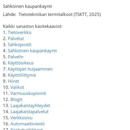
Sähköinen kaupankäynti
Lähde:
Tietotekniikan termitalkoot (TSKTT, 2025)
Kaikki sanaston käsitekaaviot:
1.
Tietoverkko
2.
Palvelut
3.
Sähköpostit
4.
Sähköinen kaupankäynti
5.
Palvelin
6.
Käyttöoikeus
7.
Käyttäjän huijaaminen
8.
Käyttöliittymä
9.
Hiiret
10.
Valikot
11.
Varmuuskopiointi
12.
Blogit
13.
Laajakaistayhteydet
14.
Laajakaistapalvelut
15.
Verkkosivu
16.
Automaattiviestit
17.
Kosketusliikkeet