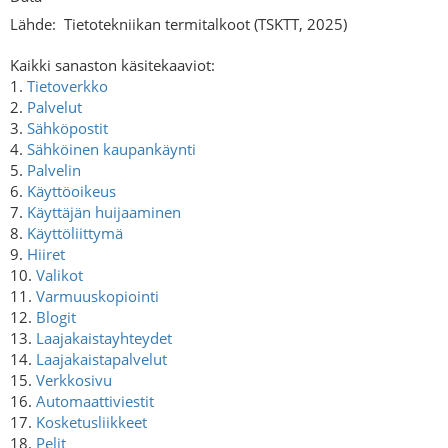
Lähde:
Tietotekniikan termitalkoot (TSKTT, 2025)
Kaikki sanaston käsitekaaviot:
1.
Tietoverkko
2.
Palvelut
3.
Sähköpostit
4.
Sähköinen kaupankäynti
5.
Palvelin
6.
Käyttöoikeus
7.
Käyttäjän huijaaminen
8.
Käyttöliittymä
9.
Hiiret
10.
Valikot
11.
Varmuuskopiointi
12.
Blogit
13.
Laajakaistayhteydet
14.
Laajakaistapalvelut
15.
Verkkosivu
16.
Automaattiviestit
17.
Kosketusliikkeet
18.
Pelit