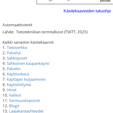
Automaattiviestit
Lähde:
Tietotekniikan termitalkoot (TSKTT, 2025)
Kaikki sanaston käsitekaaviot:
1.
Tietoverkko
2.
Palvelut
3.
Sähköpostit
4.
Sähköinen kaupankäynti
5.
Palvelin
6.
Käyttöoikeus
7.
Käyttäjän huijaaminen
8.
Käyttöliittymä
9.
Hiiret
10.
Valikot
11.
Varmuuskopiointi
12.
Blogit
13.
Laajakaistayhteydet