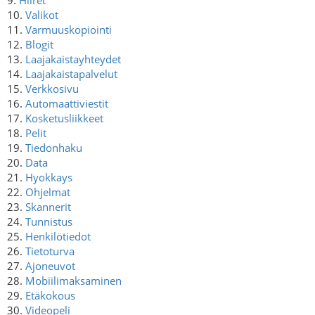
10.
Valikot
11.
Varmuuskopiointi
12.
Blogit
13.
Laajakaistayhteydet
14.
Laajakaistapalvelut
15.
Verkkosivu
16.
Automaattiviestit
17.
Kosketusliikkeet
18.
Pelit
19.
Tiedonhaku
20.
Data
21.
Hyokkays
22.
Ohjelmat
23.
Skannerit
24.
Tunnistus
25.
Henkilötiedot
26.
Tietoturva
27.
Ajoneuvot
28.
Mobiilimaksaminen
29.
Etäkokous
30.
Videopeli