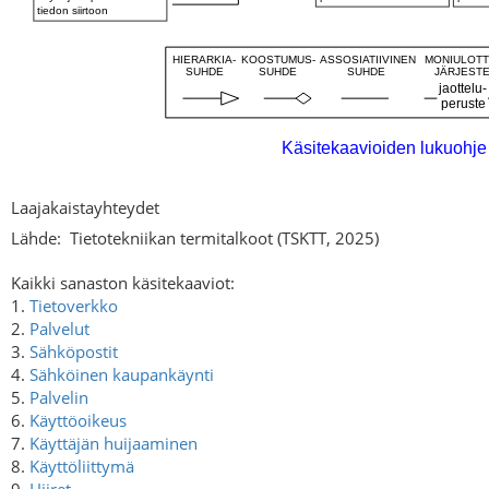
Laajakaistayhteydet
Lähde:
Tietotekniikan termitalkoot (TSKTT, 2025)
Kaikki sanaston käsitekaaviot:
1.
Tietoverkko
2.
Palvelut
3.
Sähköpostit
4.
Sähköinen kaupankäynti
5.
Palvelin
6.
Käyttöoikeus
7.
Käyttäjän huijaaminen
8.
Käyttöliittymä
9.
Hiiret