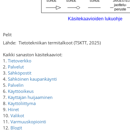
Pelit
Lähde:
Tietotekniikan termitalkoot (TSKTT, 2025)
Kaikki sanaston käsitekaaviot:
1.
Tietoverkko
2.
Palvelut
3.
Sähköpostit
4.
Sähköinen kaupankäynti
5.
Palvelin
6.
Käyttöoikeus
7.
Käyttäjän huijaaminen
8.
Käyttöliittymä
9.
Hiiret
10.
Valikot
11.
Varmuuskopiointi
12.
Blogit