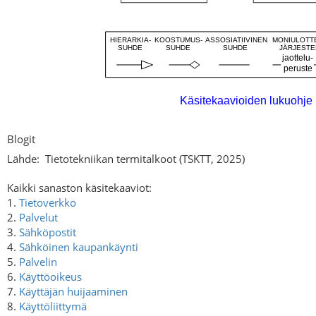
Blogit
Lähde:
Tietotekniikan termitalkoot (TSKTT, 2025)
Kaikki sanaston käsitekaaviot:
1.
Tietoverkko
2.
Palvelut
3.
Sähköpostit
4.
Sähköinen kaupankäynti
5.
Palvelin
6.
Käyttöoikeus
7.
Käyttäjän huijaaminen
8.
Käyttöliittymä