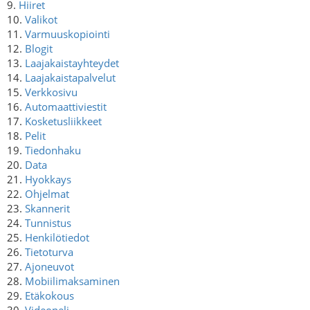
9.
Hiiret
10.
Valikot
11.
Varmuuskopiointi
12.
Blogit
13.
Laajakaistayhteydet
14.
Laajakaistapalvelut
15.
Verkkosivu
16.
Automaattiviestit
17.
Kosketusliikkeet
18.
Pelit
19.
Tiedonhaku
20.
Data
21.
Hyokkays
22.
Ohjelmat
23.
Skannerit
24.
Tunnistus
25.
Henkilötiedot
26.
Tietoturva
27.
Ajoneuvot
28.
Mobiilimaksaminen
29.
Etäkokous
30.
Videopeli