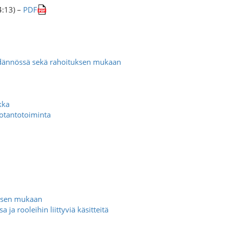
4:13) –
PDF
äädännössä sekä rahoituksen mukaan
kka
uotantotoiminta
misen mukaan
 ja rooleihin liittyviä käsitteitä