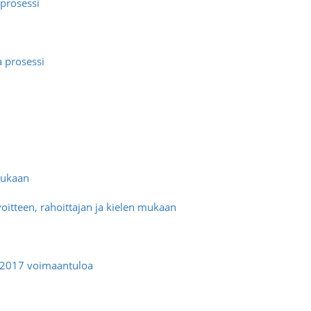
aprosessi
a prosessi
 mukaan
voitteen, rahoittajan ja kielen mukaan
1/2017 voimaantuloa