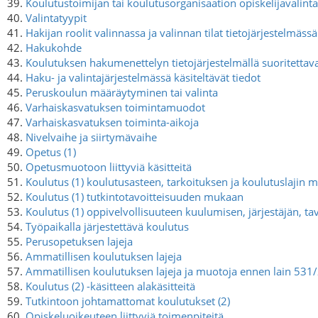
39.
Koulutustoimijan tai koulutusorganisaation opiskelijavalint
40.
Valintatyypit
41.
Hakijan roolit valinnassa ja valinnan tilat tietojärjestelmässä
42.
Hakukohde
43.
Koulutuksen hakumenettelyn tietojärjestelmällä suoritettav
44.
Haku- ja valintajärjestelmässä käsiteltävät tiedot
45.
Peruskoulun määräytyminen tai valinta
46.
Varhaiskasvatuksen toimintamuodot
47.
Varhaiskasvatuksen toiminta-aikoja
48.
Nivelvaihe ja siirtymävaihe
49.
Opetus (1)
50.
Opetusmuotoon liittyviä käsitteitä
51.
Koulutus (1) koulutusasteen, tarkoituksen ja koulutuslajin
52.
Koulutus (1) tutkintotavoitteisuuden mukaan
53.
Koulutus (1) oppivelvollisuuteen kuulumisen, järjestäjän, ta
54.
Työpaikalla järjestettävä koulutus
55.
Perusopetuksen lajeja
56.
Ammatillisen koulutuksen lajeja
57.
Ammatillisen koulutuksen lajeja ja muotoja ennen lain 53
58.
Koulutus (2) -käsitteen alakäsitteitä
59.
Tutkintoon johtamattomat koulutukset (2)
60.
Opiskeluoikeuteen liittyviä toimenpiteitä