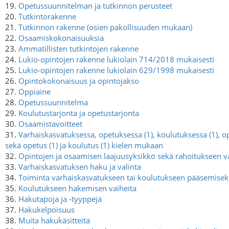
19.
Opetussuunnitelman ja tutkinnon perusteet
20.
Tutkintorakenne
21.
Tutkinnon rakenne (osien pakollisuuden mukaan)
22.
Osaamiskokonaisuuksia
23.
Ammatillisten tutkintojen rakenne
24.
Lukio-opintojen rakenne lukiolain 714/2018 mukaisesti
25.
Lukio-opintojen rakenne lukiolain 629/1998 mukaisesti
26.
Opintokokonaisuus ja opintojakso
27.
Oppiaine
28.
Opetussuunnitelma
29.
Koulutustarjonta ja opetustarjonta
30.
Osaamistavoitteet
31.
Varhaiskasvatuksessa, opetuksessa (1), koulutuksessa (1), op
sekä opetus (1) ja koulutus (1) kielen mukaan
32.
Opintojen ja osaamisen laajuusyksikkö sekä rahoitukseen v
33.
Varhaiskasvatuksen haku ja valinta
34.
Toiminta varhaiskasvatukseen tai koulutukseen pääsemisek
35.
Koulutukseen hakemisen vaiheita
36.
Hakutapoja ja -tyyppejä
37.
Hakukelpoisuus
38.
Muita hakukäsitteitä