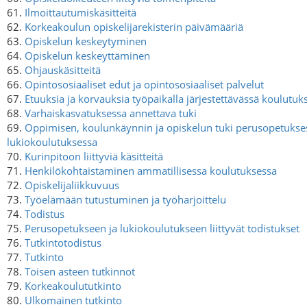
61.
Ilmoittautumiskäsitteitä
62.
Korkeakoulun opiskelijarekisterin päivämääriä
63.
Opiskelun keskeytyminen
64.
Opiskelun keskeyttäminen
65.
Ohjauskäsitteitä
66.
Opintososiaaliset edut ja opintososiaaliset palvelut
67.
Etuuksia ja korvauksia työpaikalla järjestettävässä koulutuk
68.
Varhaiskasvatuksessa annettava tuki
69.
Oppimisen, koulunkäynnin ja opiskelun tuki perusopetukses
lukiokoulutuksessa
70.
Kurinpitoon liittyviä käsitteitä
71.
Henkilökohtaistaminen ammatillisessa koulutuksessa
72.
Opiskelijaliikkuvuus
73.
Työelämään tutustuminen ja työharjoittelu
74.
Todistus
75.
Perusopetukseen ja lukiokoulutukseen liittyvät todistukset
76.
Tutkintotodistus
77.
Tutkinto
78.
Toisen asteen tutkinnot
79.
Korkeakoulututkinto
80.
Ulkomainen tutkinto