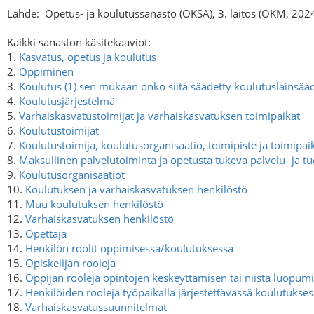
Lähde:
Opetus- ja koulutussanasto (OKSA), 3. laitos (OKM, 202
Kaikki sanaston käsitekaaviot:
1.
Kasvatus, opetus ja koulutus
2.
Oppiminen
3.
Koulutus (1) sen mukaan onko siitä säädetty koulutuslains
4.
Koulutusjärjestelmä
5.
Varhaiskasvatustoimijat ja varhaiskasvatuksen toimipaikat
6.
Koulutustoimijat
7.
Koulutustoimija, koulutusorganisaatio, toimipiste ja toimipai
8.
Maksullinen palvelutoiminta ja opetusta tukeva palvelu- ja t
9.
Koulutusorganisaatiot
10.
Koulutuksen ja varhaiskasvatuksen henkilöstö
11.
Muu koulutuksen henkilöstö
12.
Varhaiskasvatuksen henkilöstö
13.
Opettaja
14.
Henkilön roolit oppimisessa/koulutuksessa
15.
Opiskelijan rooleja
16.
Oppijan rooleja opintojen keskeyttämisen tai niistä luopu
17.
Henkilöiden rooleja työpaikalla järjestettävässä koulutuksessa
18.
Varhaiskasvatussuunnitelmat