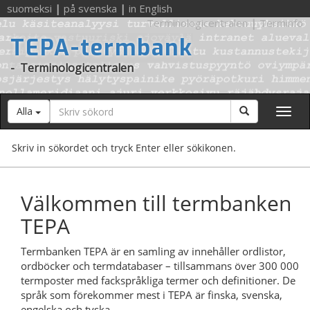
suomeksi
|
på svenska
|
in English
Terminologicentralen
|
Terminfo
TEPA-termbank
-
Terminologicentralen
Sökord
Sök
Alla