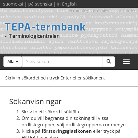
suomeksi
|
på svenska
|
in English
Terminologicentralen
|
Terminfo
TEPA-termbank
-
Terminologicentralen
Sökord
Sök
Alla