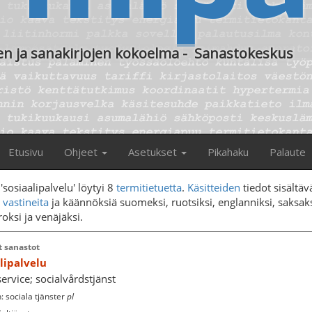
en ja sanakirjojen kokoelma
-
Sanastokeskus
Etusivu
Ohjeet
Asetukset
Pikahaku
Palaute