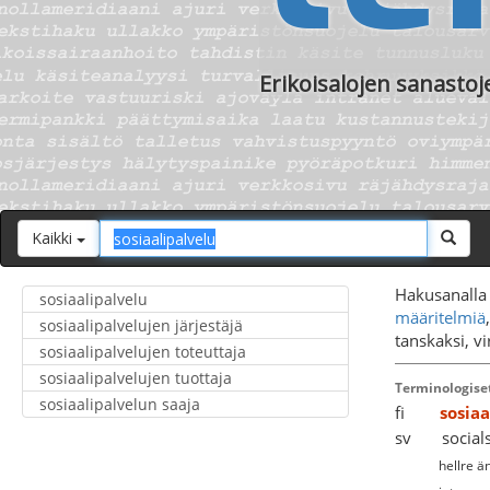
Erikoisalojen sanastoj
Hakusana
Hae
Kaikki