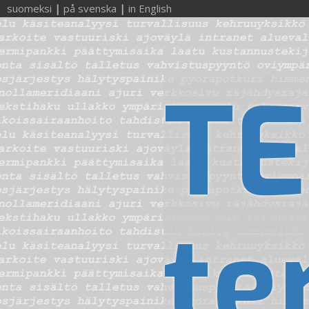
suomeksi
|
på svenska
|
in English
TE
te