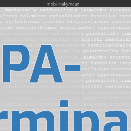
mobiilinäkymään
PA-
rmipa