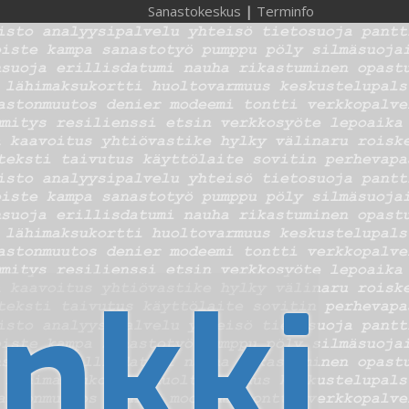
Sanastokeskus
|
Terminfo
nkki