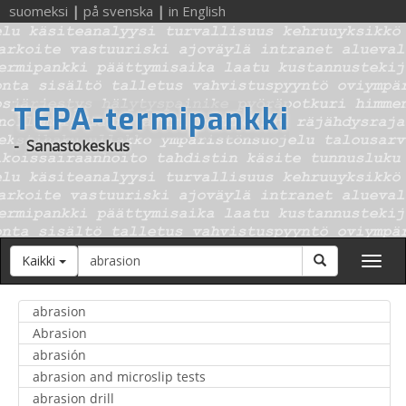
suomeksi
|
på svenska
|
in English
TEPA-termipankki
-
Sanastokeskus
Hakusana
Hae
Kaikki