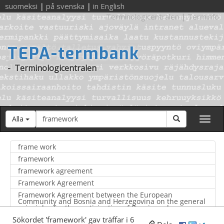
suomeksi
|
på svenska
|
in English
Terminologicentralen
|
Terminfo
TEPA-termbank
-
Terminologicentralen
Sökord
Sök
Alla