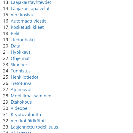
13.
Laajakaistayhteydet
14.
Laajakaistapalvelut
15.
Verkkosivu
16.
Automaattiviestit
17.
Kosketusliikkeet
18.
Pelit
19.
Tiedonhaku
20.
Data
21.
Hyokkays
22.
Ohjelmat
23.
Skannerit
24.
Tunnistus
25.
Henkilötiedot
26.
Tietoturva
27.
Ajoneuvot
28.
Mobiilimaksaminen
29.
Etäkokous
30.
Videopeli
31.
Kryptovaluutta
32.
Verkkohäiriköinti
33.
Laajennettu todellisuus
34.
Älylaitteet