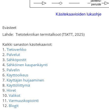
Evästeet
Lähde:
Tietotekniikan termitalkoot (TSKTT, 2025)
Kaikki sanaston käsitekaaviot:
1.
Tietoverkko
2.
Palvelut
3.
Sähköpostit
4.
Sähköinen kaupankäynti
5.
Palvelin
6.
Käyttöoikeus
7.
Käyttäjän huijaaminen
8.
Käyttöliittymä
9.
Hiiret
10.
Valikot
11.
Varmuuskopiointi
12.
Blogit