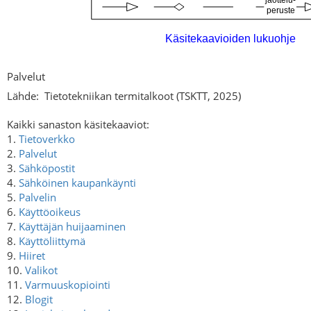
Palvelut
Lähde:
Tietotekniikan termitalkoot (TSKTT, 2025)
Kaikki sanaston käsitekaaviot:
1.
Tietoverkko
2.
Palvelut
3.
Sähköpostit
4.
Sähköinen kaupankäynti
5.
Palvelin
6.
Käyttöoikeus
7.
Käyttäjän huijaaminen
8.
Käyttöliittymä
9.
Hiiret
10.
Valikot
11.
Varmuuskopiointi
12.
Blogit