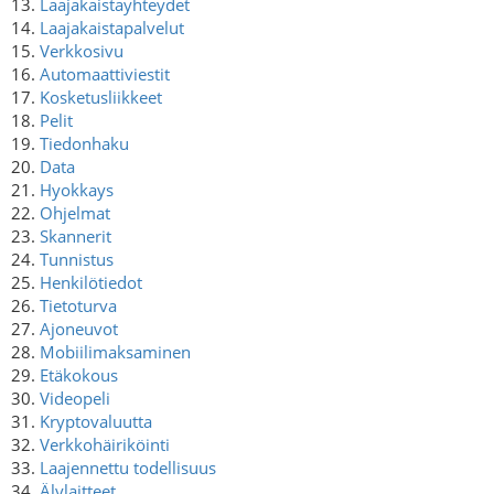
13.
Laajakaistayhteydet
14.
Laajakaistapalvelut
15.
Verkkosivu
16.
Automaattiviestit
17.
Kosketusliikkeet
18.
Pelit
19.
Tiedonhaku
20.
Data
21.
Hyokkays
22.
Ohjelmat
23.
Skannerit
24.
Tunnistus
25.
Henkilötiedot
26.
Tietoturva
27.
Ajoneuvot
28.
Mobiilimaksaminen
29.
Etäkokous
30.
Videopeli
31.
Kryptovaluutta
32.
Verkkohäiriköinti
33.
Laajennettu todellisuus
34.
Älylaitteet