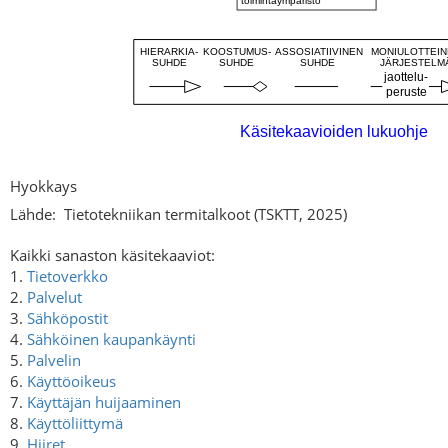
Hyokkays
Lähde:
Tietotekniikan termitalkoot (TSKTT, 2025)
Kaikki sanaston käsitekaaviot:
1.
Tietoverkko
2.
Palvelut
3.
Sähköpostit
4.
Sähköinen kaupankäynti
5.
Palvelin
6.
Käyttöoikeus
7.
Käyttäjän huijaaminen
8.
Käyttöliittymä
9.
Hiiret