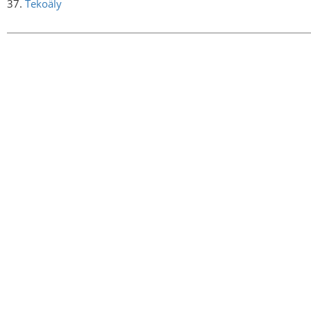
37.
Tekoäly