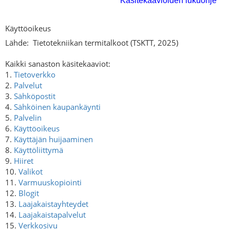
Käyttöoikeus
Lähde:
Tietotekniikan termitalkoot (TSKTT, 2025)
Kaikki sanaston käsitekaaviot:
1.
Tietoverkko
2.
Palvelut
3.
Sähköpostit
4.
Sähköinen kaupankäynti
5.
Palvelin
6.
Käyttöoikeus
7.
Käyttäjän huijaaminen
8.
Käyttöliittymä
9.
Hiiret
10.
Valikot
11.
Varmuuskopiointi
12.
Blogit
13.
Laajakaistayhteydet
14.
Laajakaistapalvelut
15.
Verkkosivu