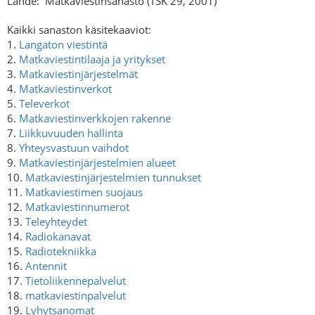
Lähde:
Matkaviestinsanasto (TSK 29, 2001)
Kaikki sanaston käsitekaaviot:
1.
Langaton viestintä
2.
Matkaviestintilaaja ja yritykset
3.
Matkaviestinjärjestelmät
4.
Matkaviestinverkot
5.
Televerkot
6.
Matkaviestinverkkojen rakenne
7.
Liikkuvuuden hallinta
8.
Yhteysvastuun vaihdot
9.
Matkaviestinjärjestelmien alueet
10.
Matkaviestinjärjestelmien tunnukset
11.
Matkaviestimen suojaus
12.
Matkaviestinnumerot
13.
Teleyhteydet
14.
Radiokanavat
15.
Radiotekniikka
16.
Antennit
17.
Tietoliikennepalvelut
18.
matkaviestinpalvelut
19.
Lyhytsanomat