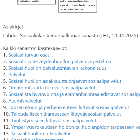
Asiakirjat
Lähde:
Sosiaalialan tiedonhallinnan sanasto (THL, 14.04.2025)
Kaikki sanaston käsitekaaviot:
1.
Sosiaaliturvan osat
2.
Sosiaali- ja terveydenhuollon palvelujärjestelmä
3.
Sosiaalihuollon palvelutehtävien kokonaisuus
4.
Palvelut
5.
Sosiaalihuollon asiakkuutta ohjaavat sosiaalipalvelut
6.
Omatoimisuutta tukevat sosiaalipalvelut
7.
Sosiaalista hyvinvointia ja elämänhallintaa edistävät sosiaalip
8.
Asumispalvelut
9.
Lapsen etuun ja perheoikeuteen liittyvät sosiaalipalvelut
10.
Taloudelliseen tilanteeseen liittyvät sosiaalipalvelut
11.
Työllistymiseen liittyvät sosiaalipalvelut
12.
Ympärivuorokautisen hoidon tai huolenpidon tarpeeseen vas
13.
Sosiaalihuollon tukipalvelut
14.
Sosiaalihuollon toiminta