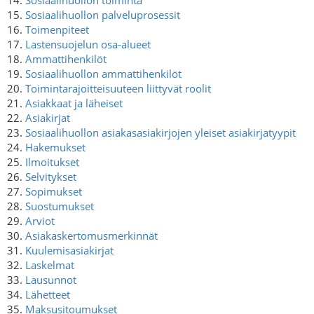
15.
Sosiaalihuollon palveluprosessit
16.
Toimenpiteet
17.
Lastensuojelun osa-alueet
18.
Ammattihenkilöt
19.
Sosiaalihuollon ammattihenkilöt
20.
Toimintarajoitteisuuteen liittyvät roolit
21.
Asiakkaat ja läheiset
22.
Asiakirjat
23.
Sosiaalihuollon asiakasasiakirjojen yleiset asiakirjatyypit
24.
Hakemukset
25.
Ilmoitukset
26.
Selvitykset
27.
Sopimukset
28.
Suostumukset
29.
Arviot
30.
Asiakaskertomusmerkinnät
31.
Kuulemisasiakirjat
32.
Laskelmat
33.
Lausunnot
34.
Lähetteet
35.
Maksusitoumukset