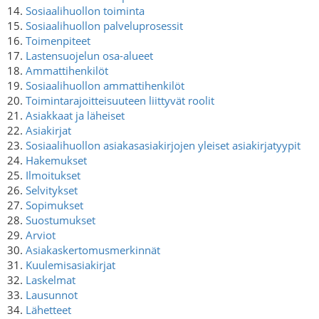
14.
Sosiaalihuollon toiminta
15.
Sosiaalihuollon palveluprosessit
16.
Toimenpiteet
17.
Lastensuojelun osa-alueet
18.
Ammattihenkilöt
19.
Sosiaalihuollon ammattihenkilöt
20.
Toimintarajoitteisuuteen liittyvät roolit
21.
Asiakkaat ja läheiset
22.
Asiakirjat
23.
Sosiaalihuollon asiakasasiakirjojen yleiset asiakirjatyypit
24.
Hakemukset
25.
Ilmoitukset
26.
Selvitykset
27.
Sopimukset
28.
Suostumukset
29.
Arviot
30.
Asiakaskertomusmerkinnät
31.
Kuulemisasiakirjat
32.
Laskelmat
33.
Lausunnot
34.
Lähetteet