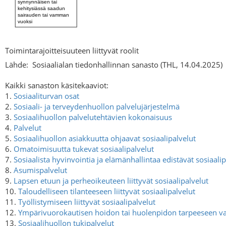
Toimintarajoitteisuuteen liittyvät roolit
Lähde:
Sosiaalialan tiedonhallinnan sanasto (THL, 14.04.2025)
Kaikki sanaston käsitekaaviot:
1.
Sosiaaliturvan osat
2.
Sosiaali- ja terveydenhuollon palvelujärjestelmä
3.
Sosiaalihuollon palvelutehtävien kokonaisuus
4.
Palvelut
5.
Sosiaalihuollon asiakkuutta ohjaavat sosiaalipalvelut
6.
Omatoimisuutta tukevat sosiaalipalvelut
7.
Sosiaalista hyvinvointia ja elämänhallintaa edistävät sosiaalip
8.
Asumispalvelut
9.
Lapsen etuun ja perheoikeuteen liittyvät sosiaalipalvelut
10.
Taloudelliseen tilanteeseen liittyvät sosiaalipalvelut
11.
Työllistymiseen liittyvät sosiaalipalvelut
12.
Ympärivuorokautisen hoidon tai huolenpidon tarpeeseen vas
13.
Sosiaalihuollon tukipalvelut