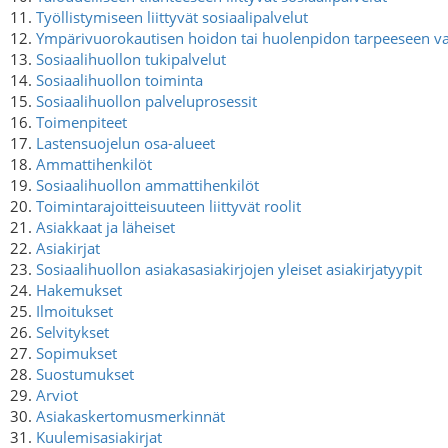
11.
Työllistymiseen liittyvät sosiaalipalvelut
12.
Ympärivuorokautisen hoidon tai huolenpidon tarpeeseen vas
13.
Sosiaalihuollon tukipalvelut
14.
Sosiaalihuollon toiminta
15.
Sosiaalihuollon palveluprosessit
16.
Toimenpiteet
17.
Lastensuojelun osa-alueet
18.
Ammattihenkilöt
19.
Sosiaalihuollon ammattihenkilöt
20.
Toimintarajoitteisuuteen liittyvät roolit
21.
Asiakkaat ja läheiset
22.
Asiakirjat
23.
Sosiaalihuollon asiakasasiakirjojen yleiset asiakirjatyypit
24.
Hakemukset
25.
Ilmoitukset
26.
Selvitykset
27.
Sopimukset
28.
Suostumukset
29.
Arviot
30.
Asiakaskertomusmerkinnät
31.
Kuulemisasiakirjat