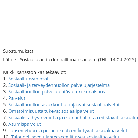
Suostumukset
Lähde:
Sosiaalialan tiedonhallinnan sanasto (THL, 14.04.2025)
Kaikki sanaston käsitekaaviot:
1.
Sosiaaliturvan osat
2.
Sosiaali- ja terveydenhuollon palvelujärjestelmä
3.
Sosiaalihuollon palvelutehtävien kokonaisuus
4.
Palvelut
5.
Sosiaalihuollon asiakkuutta ohjaavat sosiaalipalvelut
6.
Omatoimisuutta tukevat sosiaalipalvelut
7.
Sosiaalista hyvinvointia ja elämänhallintaa edistävät sosiaalip
8.
Asumispalvelut
9.
Lapsen etuun ja perheoikeuteen liittyvät sosiaalipalvelut
10.
Taloudelliseen tilanteeseen liittyvät sosiaalipalvelut