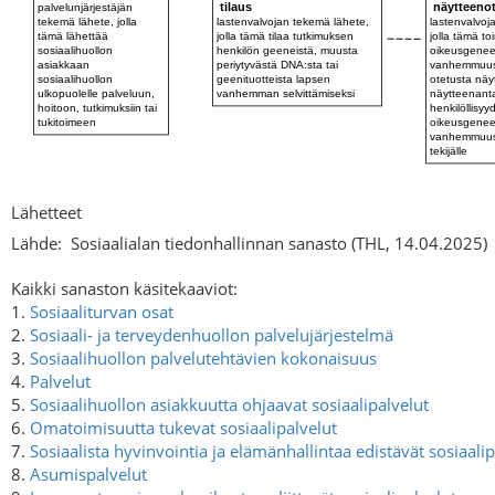
Lähetteet
Lähde:
Sosiaalialan tiedonhallinnan sanasto (THL, 14.04.2025)
Kaikki sanaston käsitekaaviot:
1.
Sosiaaliturvan osat
2.
Sosiaali- ja terveydenhuollon palvelujärjestelmä
3.
Sosiaalihuollon palvelutehtävien kokonaisuus
4.
Palvelut
5.
Sosiaalihuollon asiakkuutta ohjaavat sosiaalipalvelut
6.
Omatoimisuutta tukevat sosiaalipalvelut
7.
Sosiaalista hyvinvointia ja elämänhallintaa edistävät sosiaalip
8.
Asumispalvelut