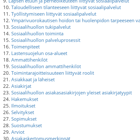
9.
Lapsen etuun ja perheoikeuteen liittyvät sosiaalipalvelut
10.
Taloudelliseen tilanteeseen liittyvät sosiaalipalvelut
11.
Työllistymiseen liittyvät sosiaalipalvelut
12.
Ympärivuorokautisen hoidon tai huolenpidon tarpeeseen vas
13.
Sosiaalihuollon tukipalvelut
14.
Sosiaalihuollon toiminta
15.
Sosiaalihuollon palveluprosessit
16.
Toimenpiteet
17.
Lastensuojelun osa-alueet
18.
Ammattihenkilöt
19.
Sosiaalihuollon ammattihenkilöt
20.
Toimintarajoitteisuuteen liittyvät roolit
21.
Asiakkaat ja läheiset
22.
Asiakirjat
23.
Sosiaalihuollon asiakasasiakirjojen yleiset asiakirjatyypit
24.
Hakemukset
25.
Ilmoitukset
26.
Selvitykset
27.
Sopimukset
28.
Suostumukset
29.
Arviot
30.
Asiakaskertomusmerkinnät