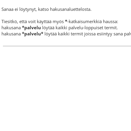
Sanaa ei löytynyt, katso hakusanaluettelosta.
Tiesitkö, että voit käyttää myös
*
-katkaisumerkkiä haussa:
hakusana
*palvelu
löytää kaikki palvelu-loppuiset termit.
hakusana
*palvelu*
löytää kaikki termit joissa esiintyy sana pal