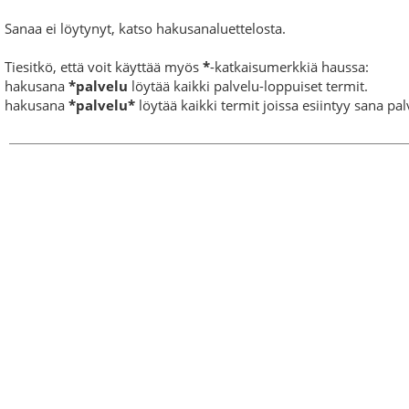
Sanaa ei löytynyt, katso hakusanaluettelosta.
Tiesitkö, että voit käyttää myös
*
-katkaisumerkkiä haussa:
hakusana
*palvelu
löytää kaikki palvelu-loppuiset termit.
hakusana
*palvelu*
löytää kaikki termit joissa esiintyy sana pal