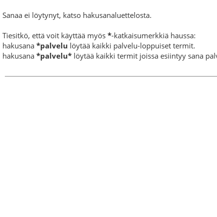
Sanaa ei löytynyt, katso hakusanaluettelosta.
Tiesitkö, että voit käyttää myös
*
-katkaisumerkkiä haussa:
hakusana
*palvelu
löytää kaikki palvelu-loppuiset termit.
hakusana
*palvelu*
löytää kaikki termit joissa esiintyy sana pal