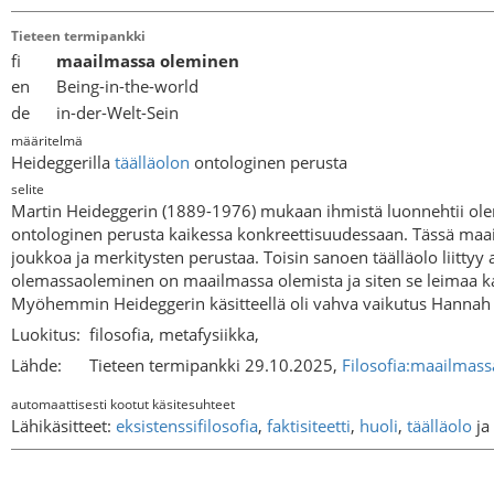
Tieteen termipankki
fi
maailmassa oleminen
en Being-in-the-world
de in-der-Welt-Sein
määritelmä
Heideggerilla
täälläolon
ontologinen perusta
selite
Martin Heideggerin (1889-1976) mukaan ihmistä luonnehtii ole
ontologinen perusta kaikessa konkreettisuudessaan. Tässä maail
joukkoa ja merkitysten perustaa. Toisin sanoen täälläolo liittyy
olemassaoleminen on maailmassa olemista ja siten se leimaa kau
Myöhemmin Heideggerin käsitteellä oli vahva vaikutus Hannah Ar
Luokitus:
filosofia, metafysiikka,
Lähde:
Tieteen termipankki 29.10.2025,
Filosofia:maailmas
automaattisesti kootut käsitesuhteet
Lähikäsitteet:
eksistenssifilosofia
,
faktisiteetti
,
huoli
,
täälläolo
ja