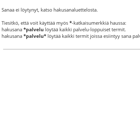
Sanaa ei löytynyt, katso hakusanaluettelosta.
Tiesitkö, että voit käyttää myös
*
-katkaisumerkkiä haussa:
hakusana
*palvelu
löytää kaikki palvelu-loppuiset termit.
hakusana
*palvelu*
löytää kaikki termit joissa esiintyy sana pal