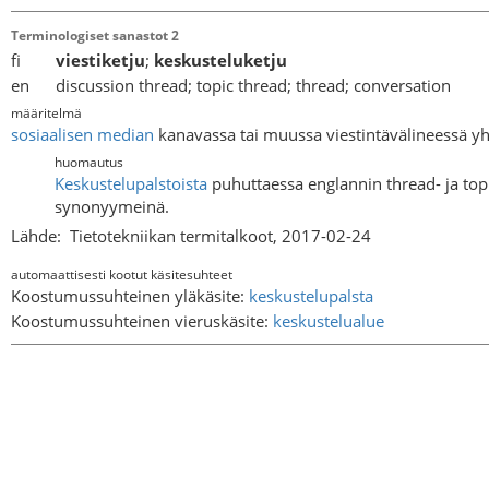
Terminologiset sanastot 2
fi
viestiketju
;
keskusteluketju
en discussion thread; topic thread; thread; conversation
määritelmä
sosiaalisen median
kanavassa tai muussa viestintävälineessä yht
huomautus
Keskustelupalstoista
puhuttaessa englannin thread- ja topi
synonyymeinä.
Lähde:
Tietotekniikan termitalkoot, 2017-02-24
automaattisesti kootut käsitesuhteet
Koostumussuhteinen yläkäsite:
keskustelupalsta
Koostumussuhteinen vieruskäsite:
keskustelualue