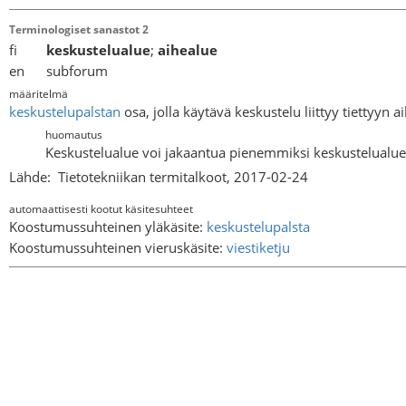
Terminologiset sanastot 2
fi
keskustelualue
;
aihealue
en subforum
määritelmä
keskustelupalstan
osa, jolla käytävä keskustelu liittyy tiettyyn 
huomautus
Keskustelualue voi jakaantua pienemmiksi keskustelualuei
Lähde:
Tietotekniikan termitalkoot, 2017-02-24
automaattisesti kootut käsitesuhteet
Koostumussuhteinen yläkäsite:
keskustelupalsta
Koostumussuhteinen vieruskäsite:
viestiketju