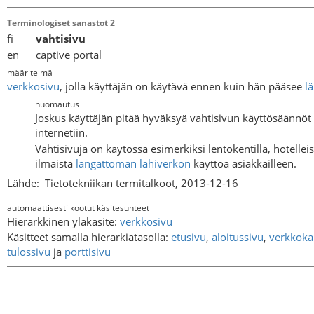
Terminologiset sanastot 2
fi
vahtisivu
en captive portal
määritelmä
verkkosivu
, jolla käyttäjän on käytävä ennen kuin hän pääsee
l
huomautus
Joskus käyttäjän pitää hyväksyä vahtisivun käyttösäännöt
internetiin.
Vahtisivuja on käytössä esimerkiksi lentokentillä, hotelleis
ilmaista
langattoman lähiverkon
käyttöä asiakkailleen.
Lähde:
Tietotekniikan termitalkoot, 2013-12-16
automaattisesti kootut käsitesuhteet
Hierarkkinen yläkäsite:
verkkosivu
Käsitteet samalla hierarkiatasolla:
etusivu
,
aloitussivu
,
verkkoka
tulossivu
ja
porttisivu