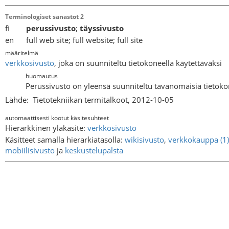
Terminologiset sanastot 2
fi
perussivusto
;
täyssivusto
en full web site; full website; full site
määritelmä
verkkosivusto
, joka on suunniteltu tietokoneella käytettäväksi
huomautus
Perussivusto on yleensä suunniteltu tavanomaisia tietokon
Lähde:
Tietotekniikan termitalkoot, 2012-10-05
automaattisesti kootut käsitesuhteet
Hierarkkinen yläkäsite:
verkkosivusto
Käsitteet samalla hierarkiatasolla:
wikisivusto
,
verkkokauppa (1)
mobiilisivusto
ja
keskustelupalsta