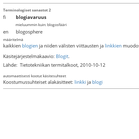
Terminologiset sanastot 2
fi
blogiavaruus
mieluummin kuin: blogosfääri
en blogosphere
määritelmä
kaikkien
blogien
ja niiden välisten viittausten ja
linkkien
muodos
Käsitejärjestelmäkaavio:
Blogit
.
Lähde:
Tietotekniikan termitalkoot, 2010-10-12
automaattisesti kootut käsitesuhteet
Koostumussuhteiset alakäsitteet:
linkki
ja
blogi