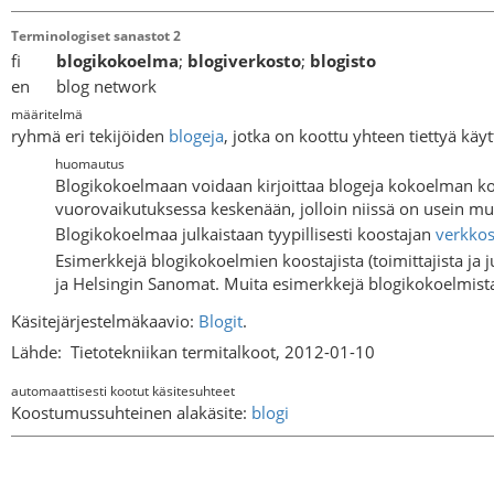
Terminologiset sanastot 2
fi
blogikokoelma
;
blogiverkosto
;
blogisto
en blog network
määritelmä
ryhmä eri tekijöiden
blogeja
, jotka on koottu yhteen tiettyä käyt
huomautus
Blogikokoelmaan voidaan kirjoittaa blogeja kokoelman ko
vuorovaikutuksessa keskenään, jolloin niissä on usein 
Blogikokoelmaa julkaistaan tyypillisesti koostajan
verkkos
Esimerkkejä blogikokoelmien koostajista (toimittajista ja ju
ja Helsingin Sanomat. Muita esimerkkejä blogikokoelmista
Käsitejärjestelmäkaavio:
Blogit
.
Lähde:
Tietotekniikan termitalkoot, 2012-01-10
automaattisesti kootut käsitesuhteet
Koostumussuhteinen alakäsite:
blogi