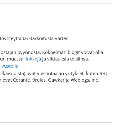
töyhteyttä tai -tarkoitusta varten
ostajan pyynnöstä. Kokoelman blogit voivat olla
muun muassa
linkkejä
ja viittauksia toisiinsa.
ivustolla
.
lkaisijoista) ovat viestintäalan yritykset, kuten BBC
 ovat Corante, 9rules, Gawker ja Weblogs, Inc.