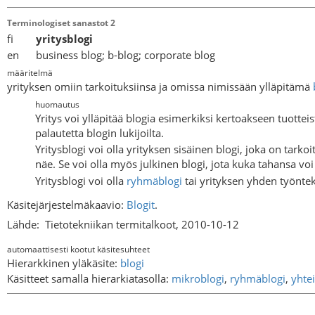
Terminologiset sanastot 2
fi
yritysblogi
en business blog; b-blog; corporate blog
määritelmä
yrityksen omiin tarkoituksiinsa ja omissa nimissään ylläpitämä
huomautus
Yritys voi ylläpitää blogia esimerkiksi kertoakseen tuotte
palautetta blogin lukijoilta.
Yritysblogi voi olla yrityksen sisäinen blogi, joka on tarkoi
näe. Se voi olla myös julkinen blogi, jota kuka tahansa v
Yritysblogi voi olla
ryhmäblogi
tai yrityksen yhden työntek
Käsitejärjestelmäkaavio:
Blogit
.
Lähde:
Tietotekniikan termitalkoot, 2010-10-12
automaattisesti kootut käsitesuhteet
Hierarkkinen yläkäsite:
blogi
Käsitteet samalla hierarkiatasolla:
mikroblogi
,
ryhmäblogi
,
yhte