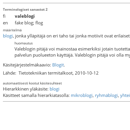
Terminologiset sanastot 2
fi
valeblogi
en fake blog; flog
määritelmä
blogi
, jonka ylläpitäjä on eri taho tai jonka motiivit ovat erila
huomautus
Valeblogin pitäjä voi mainostaa esimerkiksi jotain tuotetta 
palvelun puolueeton käyttäjä. Valeblogin pitäjä voi olla 
Käsitejärjestelmäkaavio:
Blogit
.
Lähde:
Tietotekniikan termitalkoot, 2010-10-12
automaattisesti kootut käsitesuhteet
Hierarkkinen yläkäsite:
blogi
Käsitteet samalla hierarkiatasolla:
mikroblogi
,
ryhmäblogi
,
yhte