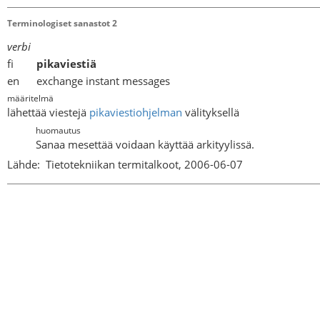
Terminologiset sanastot 2
verbi
fi
pikaviestiä
en exchange instant messages
määritelmä
lähettää viestejä
pikaviestiohjelman
välityksellä
huomautus
Sanaa mesettää voidaan käyttää arkityylissä.
Lähde:
Tietotekniikan termitalkoot, 2006-06-07