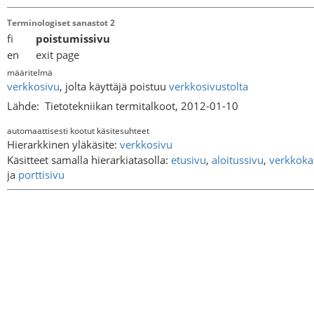
Terminologiset sanastot 2
fi
poistumissivu
en exit page
määritelmä
verkkosivu
, jolta käyttäjä poistuu
verkkosivustolta
Lähde:
Tietotekniikan termitalkoot, 2012-01-10
automaattisesti kootut käsitesuhteet
Hierarkkinen yläkäsite:
verkkosivu
Käsitteet samalla hierarkiatasolla:
etusivu
,
aloitussivu
,
verkkoka
ja
porttisivu