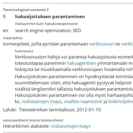
Terminologiset sanastot 2
fi
hakusijoituksen parantaminen
mieluummin kuin: hakukoneoptimointi
en search engine optimization; SEO
määritelmä
toimenpiteet, joilla pyritään parantamaan
verkkosivun
tai
verkk
huomautus
Verkkosivuston haltija voi parantaa hakusijoitusta esimer
toteutustapaa paremmin
hakuagenttien
ymmärtämään muot
linkitystä tai muokkaamalla verkkosivujaan lisäämällä niih
Hakusijoituksen parantaminen on hyväksyttävää toimintaa 
suunnittelemaan siten, että hakuagentit pystyvät helpos
sisältöä (englanniksi tällaista hakusijoituksen parantamis
Hakusijoituksen parantaminen voi olla myös harhaanjohta
ks.
roskasanojen lisäys
,
sisällön naamiointi
ja
linkkiviljel
Lähde:
Tietotekniikan termitalkoot, 2012-01-10
automaattisesti kootut käsitesuhteet
Hierarkkinen alakäsite:
roskasanojen lisäys