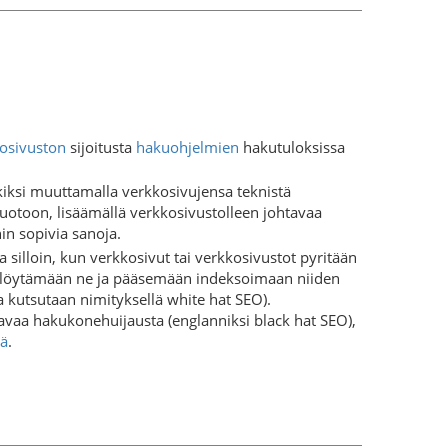
osivuston
sijoitusta
hakuohjelmien
hakutuloksissa
kiksi muuttamalla verkkosivujensa teknistä
oon, lisäämällä verkkosivustolleen johtavaa
in sopivia sanoja.
silloin, kun verkkosivut tai verkkosivustot pyritään
ti löytämään ne ja pääsemään indeksoimaan niiden
ta kutsutaan nimityksellä white hat SEO).
vaa hakukonehuijausta (englanniksi black hat SEO),
mä
.