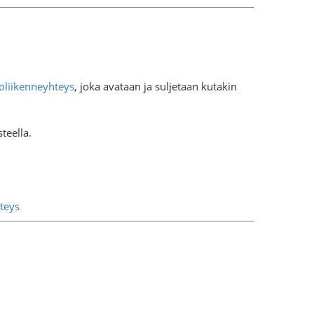
toliikenneyhteys
, joka avataan ja suljetaan kutakin
teella.
hteys