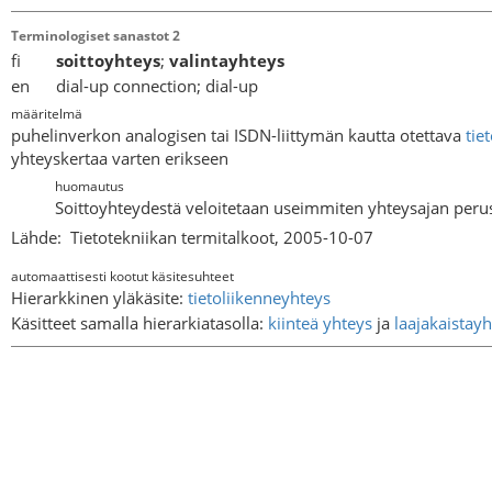
Terminologiset sanastot 2
fi
soittoyhteys
;
valintayhteys
en dial-up connection; dial-up
määritelmä
puhelinverkon analogisen tai ISDN-liittymän kautta otettava
tie
yhteyskertaa varten erikseen
huomautus
Soittoyhteydestä veloitetaan useimmiten yhteysajan perus
Lähde:
Tietotekniikan termitalkoot, 2005-10-07
automaattisesti kootut käsitesuhteet
Hierarkkinen yläkäsite:
tietoliikenneyhteys
Käsitteet samalla hierarkiatasolla:
kiinteä yhteys
ja
laajakaistay