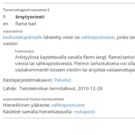
Terminologiset sanastot 2
fi
ärsytysviesti
en flame bait
määritelmä
keskustelupalstalle
lähetetty viesti tai
sähköpostiviesti
, jonka t
viestiin
huomautus
Arkityylissä käytettävällä sanalla fleimi (engl. flame) tark
viestiä tai sähköpostiviestiä. Fleimin tarkoituksena voi ol
vastakommentti toiseen viestiin tai ärsyttää vastaanottaja
Käsitejärjestelmäkaavio:
Palvelut
.
Lähde:
Tietotekniikan termitalkoot, 2010-12-28
automaattisesti kootut käsitesuhteet
Hierarkkinen yläkäsite:
sähköpostiviesti
Käsitteet samalla hierarkiatasolla:
roskaposti